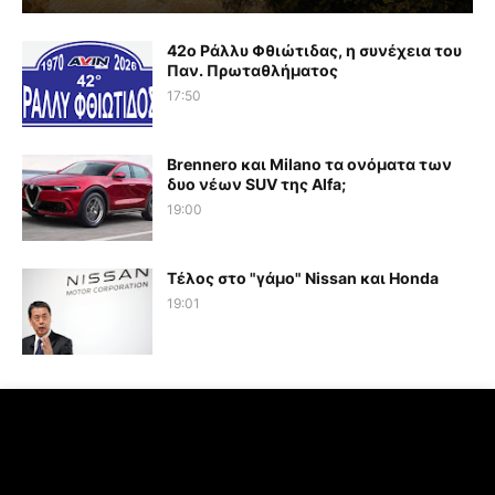
42ο Ράλλυ Φθιώτιδας, η συνέχεια του
Παν. Πρωταθλήματος
17:50
Brennero και Milano τα ονόματα των
δυο νέων SUV της Alfa;
19:00
Τέλος στο "γάμο" Nissan και Honda
19:01