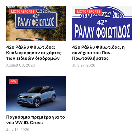
MOTORSPORTS
MOTORSPORTS
42ο Ράλλυ Φθιώτιδος:
42ο Ράλλυ Φθιώτιδας, η
Κυκλοφόρησαν οι χάρτες
συνέχεια του Παν.
των ειδικών διαδρομών
Πρωταθλήματος
August 03, 2026
July 27, 2026
VW
Παγκόσμια πρεμιέρα για το
νέο VW ID. Cross
July 15, 2026