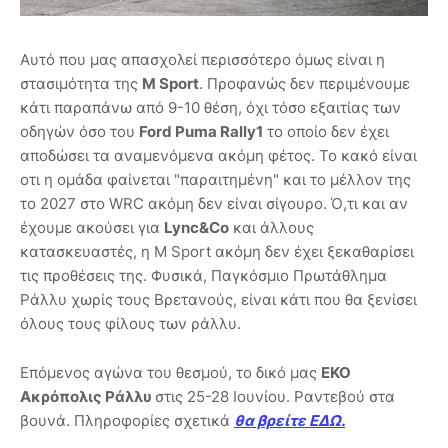
Αυτό που μας απασχολεί περισσότερο όμως είναι η
στασιμότητα της
M Sport
. Προφανώς δεν περιμένουμε
κάτι παραπάνω από 9-10 θέση, όχι τόσο εξαιτίας των
οδηγών όσο του
Ford Puma Rally1
το οποίο δεν έχει
αποδώσει τα αναμενόμενα ακόμη φέτος. Το κακό είναι
οτι η ομάδα φαίνεται "παραιτημένη" και το μέλλον της
το 2027 στο WRC ακόμη δεν είναι σίγουρο. Ό,τι και αν
έχουμε ακούσει για
Lync&Co
και άλλους
κατασκευαστές, η M Sport ακόμη δεν έχει ξεκαθαρίσει
τις προθέσεις της. Φυσικά, Παγκόσμιο Πρωτάθλημα
Ράλλυ χωρίς τους Βρετανούς, είναι κάτι που θα ξενίσει
όλους τους φίλους των ράλλυ.
Επόμενος αγώνα του θεσμού, το δικό μας
EKO
Ακρόπολις Ράλλυ
στις 25-28 Ιουνίου. Ραντεβού στα
βουνά. Πληροφορίες σχετικά
θα βρείτε ΕΔΩ.