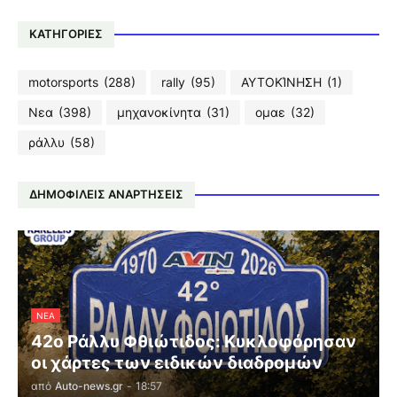
ΚΑΤΗΓΟΡΙΕΣ
motorsports
(288)
rally
(95)
ΑΥΤΟΚΊΝΗΣΗ
(1)
Νεα
(398)
μηχανοκίνητα
(31)
ομαε
(32)
ράλλυ
(58)
ΔΗΜΟΦΙΛΕΙΣ ΑΝΑΡΤΗΣΕΙΣ
ΝΕΑ
42ο Ράλλυ Φθιώτιδος: Κυκλοφόρησαν
οι χάρτες των ειδικών διαδρομών
από
Auto-news.gr
-
18:57