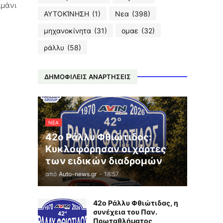
ιμάνι
ΑΥΤΟΚΊΝΗΣΗ
(1)
Νεα
(398)
μηχανοκίνητα
(31)
ομαε
(32)
ράλλυ
(58)
ΔΗΜΟΦΙΛΕΙΣ ΑΝΑΡΤΗΣΕΙΣ
ΝΕΑ
42ο Ράλλυ Φθιώτιδος:
Κυκλοφόρησαν οι χάρτες
των ειδικών διαδρομών
από
Auto-news.gr
-
18:57
42ο Ράλλυ Φθιώτιδας, η
συνέχεια του Παν.
Πρωταθλήματος