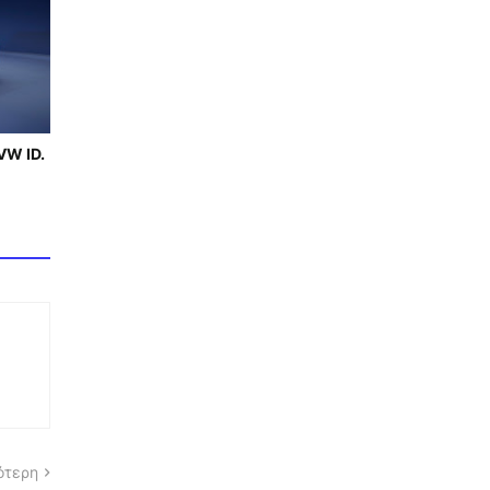
VW ID.
ότερη