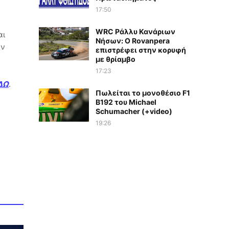
17:50
WRC Ράλλυ Κανάριων
αι
Νήσων: O Rovanpera
ην
επιστρέφει στην κορυφή
με θρίαμβο
17:23
ΕΔΩ
.
Πωλείται το μονοθέσιο F1
B192 του Michael
Schumacher (+video)
19:26