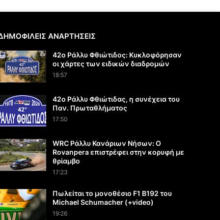
ΔΗΜΟΦΙΛΕΙΣ ΑΝΑΡΤΗΣΕΙΣ
42ο Ράλλυ Φθιώτιδος: Κυκλοφόρησαν
οι χάρτες των ειδικών διαδρομών
18:57
42ο Ράλλυ Φθιώτιδας, η συνέχεια του
Παν. Πρωταθλήματος
17:50
WRC Ράλλυ Κανάριων Νήσων: O
Rovanpera επιστρέφει στην κορυφή με
θρίαμβο
17:23
Πωλείται το μονοθέσιο F1 B192 του
Michael Schumacher (+video)
19:26