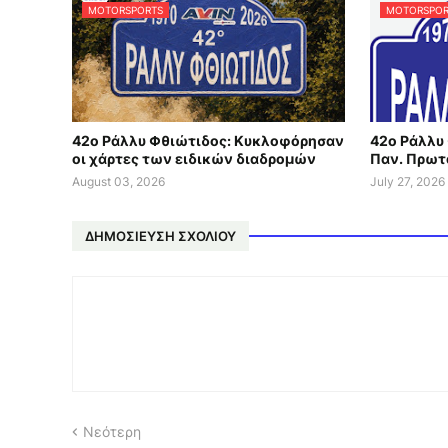
MOTORSPORTS
MOTORSPOR
42ο Ράλλυ Φθιώτιδος: Κυκλοφόρησαν
42ο Ράλλυ 
οι χάρτες των ειδικών διαδρομών
Παν. Πρωτ
August 03, 2026
July 27, 2026
ΔΗΜΟΣΊΕΥΣΗ ΣΧΟΛΊΟΥ
Νεότερη