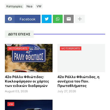
Κατηγορίες
Νεα
VW
Facebook
ΔΕΙΤΕ ΕΠΙΣΗΣ
MOTORSPORTS
MOTORSPORTS
42ο Ράλλυ Φθιώτιδος:
42ο Ράλλυ Φθιώτιδας, η
Κυκλοφόρησαν οι χάρτες
συνέχεια του Παν.
των ειδικών διαδρομών
Πρωταθλήματος
August 03, 2026
July 27, 2026
VW