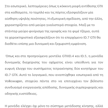
Στο εσωτερικό, λεπτομέρειες όπως η κόκκινη ραφή αντίθεσης
GTX
στα καθίσματα, το ταμπλό και τις πόρτες εξασφαλίζουν μία
αίσθηση υψηλής ποιότητας. Η εξωτερική σχεδίαση, από την άλλη,
χαρακτηρίζεται από μαύρα γυαλιστερά στοιχεία. Μαζί με το
στάνταρ μαύρο φινίρισμα της οροφής και τα φιμέ τζάμια, αυτά
τα χαρακτηριστικά εξασφαλίζουν ότι το επερχόμενο
ID
.7
GTX
θα
διαθέτει επίσης μια δυναμική και ξεχωριστή εμφάνιση.
Όπως και στα προηγούμενα μοντέλα
GTXID
.4 και
ID
.5, η μονάδα
δυναμικής διαχείρισης του οχήματος είναι υπεύθυνη για τον
ευφυή έλεγχο του συστήματος τετρακίνησης δύο κινητήρων του
ID
.7
GTX
. Αυτό το λογισμικό, που αναπτύχθηκε εσωτερικά από τη
Volkswagen
, στοχεύει πάντα στο να επιτυγχάνει τον βέλτιστο
συνδυασμό ενεργειακής απόδοσης, δυναμικής συμπεριφοράς και
οδηγικής ευστάθειας.
Η μονάδα ελέγχει όχι μόνο το σύστημα μετάδοσης κίνησης, αλλά