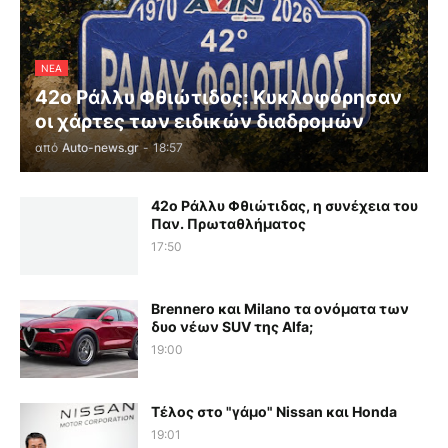
ΝΕΑ
42ο Ράλλυ Φθιώτιδος: Κυκλοφόρησαν
οι χάρτες των ειδικών διαδρομών
από
Auto-news.gr
-
18:57
42ο Ράλλυ Φθιώτιδας, η συνέχεια του
Παν. Πρωταθλήματος
17:50
Brennero και Milano τα ονόματα των
δυο νέων SUV της Alfa;
19:00
Τέλος στο "γάμο" Nissan και Honda
19:01