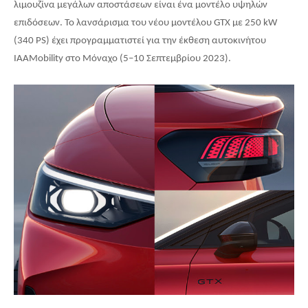
λιμουζίνα μεγάλων αποστάσεων είναι ένα μοντέλο υψηλών
επιδόσεων. Το λανσάρισμα του νέου μοντέλου
GTX
με 250
kW
(340
PS
) έχει προγραμματιστεί για την έκθεση αυτοκινήτου
IAAMobility
στο Μόναχο (5–10 Σεπτεμβρίου 2023).