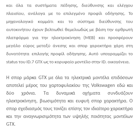
και όλα τα συστήματα πέδησης, διεύθυνσης και ελέγχου
πλαισίου, ανάλογα με το επιλεγμένο προφίλ οδήγησης. Το
μηχανολογικό κομμάτι και το σύστημα διεύθυνσης του
αυτοκινήτου έχουν βελτιωθεί θεμελιωδώς με βάση την αρθρωτή
πλατφόρμα για την ηλεκτροκίνηση (
MEB
) και προσφέρουν
μεγάλο εύρος μεταξύ άνεσης και σπορ χαρακτήρα χάρη στη
δυνατότητα επιλογής προφίλ οδήγησης. Αυτό υπογραμμίζει το
status
του
ID
.7
GTX
ως το κορυφαίο μοντέλο στην
ID
. οικογένεια.
Η σπορ μάρκα
GTX
με όλα τα ηλεκτρικά μοντέλα επιδόσεων
αποτελεί μέρος του χαρτοφυλακίου της
Volkswagen
εδώ και
δύο χρόνια. Τα δυναμικά οχήματα συνδυάζουν
ηλεκτρ
o
κίνηση, βιωσιμότητα και ευφυή σπορ χαρακτήρα. Ο
σπορ σχεδιασμός τους τονίζει επίσης τον ιδιαίτερο χαρακτήρα
και την αναγνωρισιμότητα των υψηλής ποιότητας μοντέλων
GTX
.