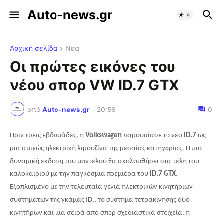
Auto-news.gr
Αρχική σελίδα
Νεα
Οι πρώτες εικόνες του
νέου σπορ VW ID.7 GTX
από
Auto-news.gr
-
20:56
0
Πριν τρεις εβδομάδες, η
Volkswagen
παρουσίασε το νέο
ID
.7
ως
μια αμιγώς ηλεκτρική λιμουζίνα της μεσαίας κατηγορίας. Η πιο
δυναμική έκδοση του μοντέλου θα ακολουθήσει στα τέλη του
καλοκαιριού με την παγκόσμια πρεμιέρα του
ID
.7
GTX
.
Εξοπλισμένο με την τελευταία γενιά ηλεκτρικών κινητήριων
συστημάτων της γκάμας
ID
., το σύστημα τετρακίνησης δύο
κινητήρων και μια σειρά από σπορ σχεδιαστικά στοιχεία, η