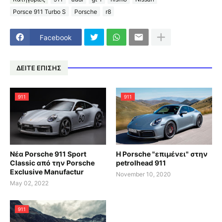
Porsce 911 Turbo S
Porsche
r8
Facebook
ΔΕΙΤΕ ΕΠΙΣΗΣ
911
911
Νέα Porsche 911 Sport
Η Porsche "επιμένει" στην
Classic από την Porsche
petrolhead 911
Exclusive Manufactur
November 10, 2020
May 02, 2022
911