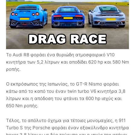
Το Audi R8 φοράει ένα θυριώδη ατμοσφαιρικό V10
κινητήρα των 5,2 λίτρων και αποδίδει 620 hp και 580 Nm
ροπής.
Ο εκπρόσωπος της Ιαπωνίας, το GT-R Nismo φοράει
κάτω από το καπό του έναν twin turbo V6 κινητήρα 3,8
λίτρων και η απόδοση του φτάνει τα 600 hp ισχύς και
650 Nm ροπής.
Τέλος, το απόλυτο όχημα για τέτοιες μονομαχίες, η 911
Turbo S της Porsche φοράει έναν εξακύλινδρο κινητήρα
boxer 3.8 λίτρων με δύο τούρμπο και η ισχύς της φτάνει