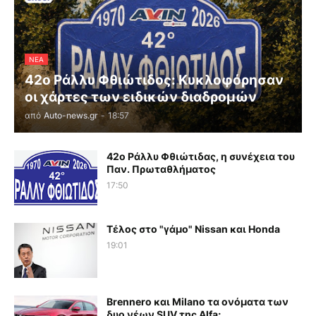
ΝΕΑ
42ο Ράλλυ Φθιώτιδος: Κυκλοφόρησαν
οι χάρτες των ειδικών διαδρομών
από
Auto-news.gr
-
18:57
42ο Ράλλυ Φθιώτιδας, η συνέχεια του
Παν. Πρωταθλήματος
17:50
Τέλος στο "γάμο" Nissan και Honda
19:01
Brennero και Milano τα ονόματα των
δυο νέων SUV της Alfa;