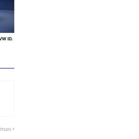
VW ID.
ότερη