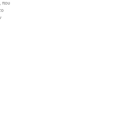
,
που
το
ν