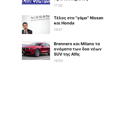
17:50
Τέλος στο "γάμο" Nissan
και Honda
19:01
Brennero και Milano τα
ονόματα των δυο νέων
SUV της Alfa;
19:00