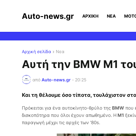
Auto-news.gr
ΑΡΧΙΚΗ
ΝΕΑ
MOT
Αρχική σελίδα
Νεα
Αυτή την BMW M1 του
από
Auto-news.gr
-
20:25
Και τη θέλουμε όσο τίποτα, τουλάχιστον στα
Πρόκειται για ένα αυτοκίνητο-θρύλο της
BMW
που έ
δισκοπότηρα που όλοι έχουν απωθημένο. Η
M1
ξεκίν
παραγωγή μέχρι τις αρχές των '80s.