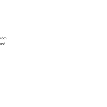
πλέον
ικό