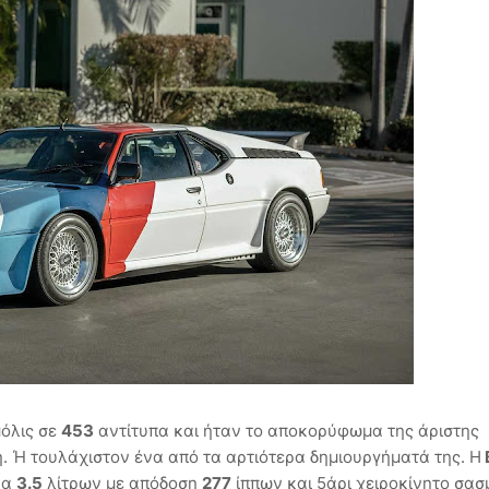
όλις σε
453
αντίτυπα και ήταν το αποκορύφωμα της άριστης
. Ή τουλάχιστον ένα από τα αρτιότερα δημιουργήματά της. Η
ρα
3.5
λίτρων με απόδοση
277
ίππων και 5άρι χειροκίνητο σα