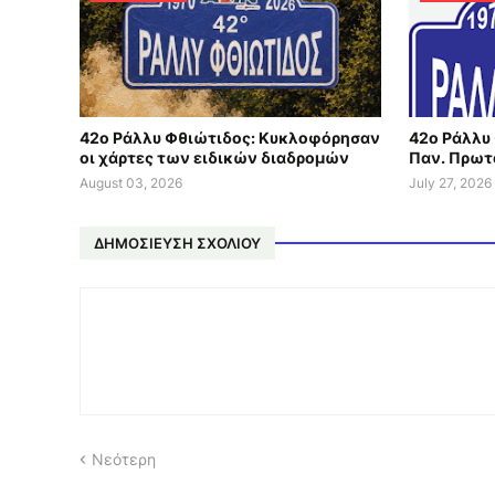
42ο Ράλλυ Φθιώτιδος: Κυκλοφόρησαν
42ο Ράλλυ 
οι χάρτες των ειδικών διαδρομών
Παν. Πρωτ
August 03, 2026
July 27, 2026
ΔΗΜΟΣΊΕΥΣΗ ΣΧΟΛΊΟΥ
Νεότερη