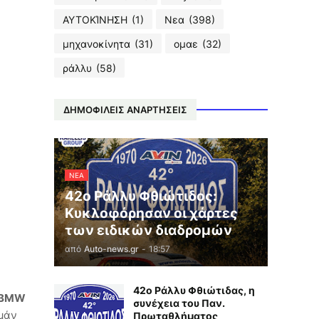
ΑΥΤΟΚΊΝΗΣΗ
(1)
Νεα
(398)
μηχανοκίνητα
(31)
ομαε
(32)
ράλλυ
(58)
ΔΗΜΟΦΙΛΕΙΣ ΑΝΑΡΤΗΣΕΙΣ
ΝΕΑ
42ο Ράλλυ Φθιώτιδος:
Κυκλοφόρησαν οι χάρτες
των ειδικών διαδρομών
από
Auto-news.gr
-
18:57
42ο Ράλλυ Φθιώτιδας, η
BMW
συνέχεια του Παν.
σμάν
Πρωταθλήματος