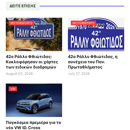
ΔΕΙΤΕ ΕΠΙΣΗΣ
MOTORSPORTS
MOTORSPORTS
42ο Ράλλυ Φθιώτιδος:
42ο Ράλλυ Φθιώτιδας, η
Κυκλοφόρησαν οι χάρτες
συνέχεια του Παν.
των ειδικών διαδρομών
Πρωταθλήματος
August 03, 2026
July 27, 2026
VW
Παγκόσμια πρεμιέρα για το
νέο VW ID. Cross