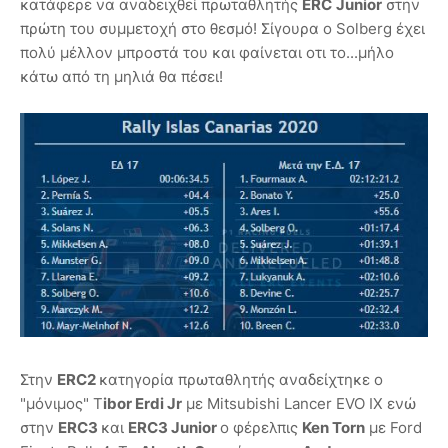
κατάφερε να αναδειχθεί πρωταθλητής
ERC
Junior
στην
πρώτη του συμμετοχή στο θεσμό! Σίγουρα ο Solberg έχει
πολύ μέλλον μπροστά του και φαίνεται οτι το...μήλο
κάτω από τη μηλιά θα πέσει!
Στην
ERC2
κατηγορία πρωταθλητής αναδείχτηκε ο
"μόνιμος" T
ibor Erdi Jr
με Mitsubishi Lancer EVO IX ενώ
στην
ERC3
και
ERC3 Junior
ο φέρελπις
Ken Torn
με Ford