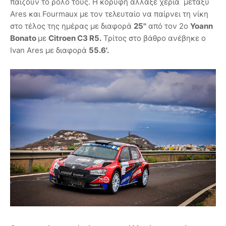
παίζουν το ρόλο τους. Η κορυφή άλλαξε χέρια μεταξύ
Ares και Fourmaux με τον τελευταίο να παίρνει τη νίκη
στο τέλος της ημέρας με διαφορά
25''
από τον 2ο
Yoann
Bonato
με
Citroen C3 R5.
Τρίτος στο βάθρο ανέβηκε ο
Ivan Ares με διαφορά
55.6'.