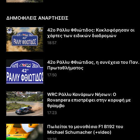
ΔΗΜΟΦΙΛΕΙΣ ΑΝΑΡΤΗΣΕΙΣ
42ο Ράλλυ Φθιώτιδος: Κυκλοφόρησαν οι
χάρτες των ειδικών διαδρομών
18:57
42ο Ράλλυ Φθιώτιδας, η συνέχεια του Παν.
Πρωταθλήματος
17:50
WRC Ράλλυ Κανάριων Νήσων: O
Rovanpera επιστρέφει στην κορυφή με
θρίαμβο
17:23
Πωλείται το μονοθέσιο F1 B192 του
Michael Schumacher (+video)
19:26