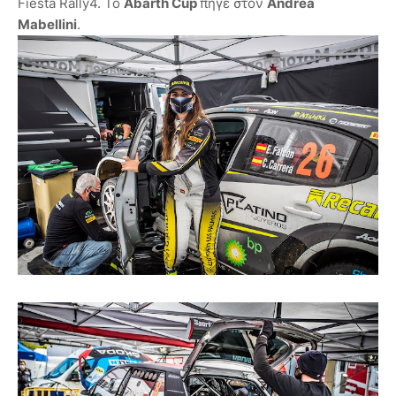
Fiesta Rally4. Το
Abarth Cup
πήγε στον
Andrea
Mabellini
.