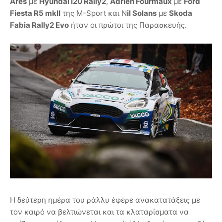
Ares
με
Hyundai i20 Rally2
,
Adrien Fourmaux
με
Ford
Fiesta R5 mkII
της M-Sport και N
il Solans
με
Skoda
Fabia Rally2 Evo
ήταν οι πρώτοι της Παρασκευής.
Η δεύτερη ημέρα του ράλλυ έφερε ανακατατάξεις με
τον καιρό να βελτιώνεται και τα κλαταρίσματα να