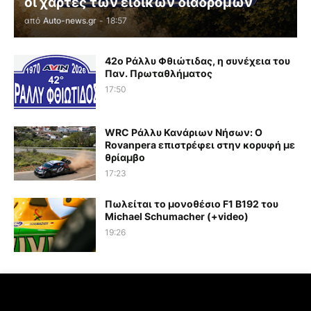
οι χάρτες των ειδικών διαδρομών
από
Auto-news.gr
-
18:57
42ο Ράλλυ Φθιώτιδας, η συνέχεια του
Παν. Πρωταθλήματος
17:50
WRC Ράλλυ Κανάριων Νήσων: O
Rovanpera επιστρέφει στην κορυφή με
θρίαμβο
17:23
Πωλείται το μονοθέσιο F1 B192 του
Michael Schumacher (+video)
19:26