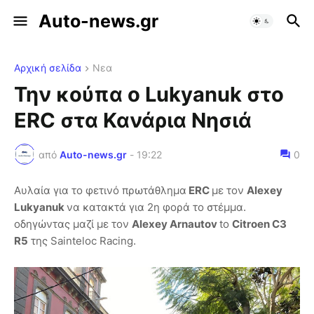
Auto-news.gr
Αρχική σελίδα
Νεα
Την κούπα ο Lukyanuk στο
ERC στα Κανάρια Νησιά
από
Auto-news.gr
-
19:22
0
Αυλαία για το φετινό πρωτάθλημα
ERC
με τον
Alexey
Lukyanuk
να κατακτά για 2η φορά το στέμμα.
οδηγώντας μαζί με τον
Alexey Arnautov
to
Citroen C3
R5
της Sainteloc Racing.