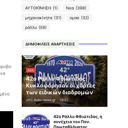
ΑΥΤΟΚΊΝΗΣΗ
(1)
Νεα
(398)
μηχανοκίνητα
(31)
ομαε
(32)
ράλλυ
(58)
ΔΗΜΟΦΙΛΕΙΣ ΑΝΑΡΤΗΣΕΙΣ
όρυβο
ΝΕΑ
ένα
42ο Ράλλυ Φθιώτιδος:
Κυκλοφόρησαν οι χάρτες
των ειδικών διαδρομών
ημένο
από
Auto-news.gr
-
18:57
42ο Ράλλυ Φθιώτιδας, η
συνέχεια του Παν.
Πρωταθλήματος