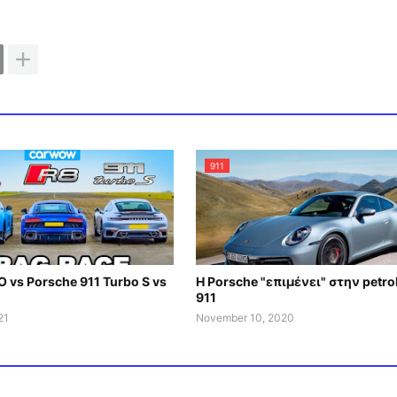
911
 vs Porsche 911 Turbo S vs
Η Porsche "επιμένει" στην petro
911
21
November 10, 2020