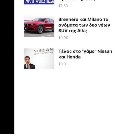
17:50
Brennero και Milano τα
ονόματα των δυο νέων
SUV της Alfa;
19:00
Τέλος στο "γάμο" Nissan
και Honda
19:01