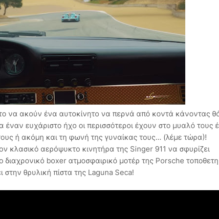
 το να ακούν ένα αυτοκίνητο να περνά από κοντά κάνοντας θ
α έναν ευχάριστο ήχο οι περισσότεροι έχουν στο μυαλό τους 
υς ή ακόμη και τη φωνή της γυναίκας τους... (λέμε τώρα)!
ον κλασικό αερόψυκτο κινητήρα της Singer 911 να σφυρίζει
 το διαχρονικό boxer ατμοσφαιρικό μοτέρ της Porsche τοποθετ
ι στην θρυλική πίστα της Laguna Seca!