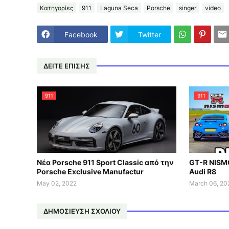
Κατηγορίες
911
Laguna Seca
Porsche
singer
video
Facebook
Twitter
ΔΕΙΤΕ ΕΠΙΣΗΣ
911
911
Νέα Porsche 911 Sport Classic από την
GT-R NISMO
Porsche Exclusive Manufactur
Audi R8
May 02, 2022
March 06, 20
ΔΗΜΟΣΊΕΥΣΗ ΣΧΟΛΊΟΥ