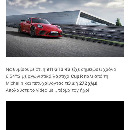
Να θυμίσουμε ότι η
911 GT3 RS
είχε σημειώσει χρόνο
6:54'':2 με αγωνιστικά λάστιχα
Cup R
πάλι από τη
Michelin και πετυχαίνοντας τελική
272 χλμ
!
Απολαύστε το video με... τέρμα τον ήχο!