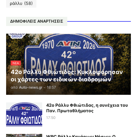
ράλλυ
(58)
ΔΗΜΟΦΙΛΕΙΣ ΑΝΑΡΤΗΣΕΙΣ
ΝΕΑ
42ο Ράλλυ Φθιώτιδος: Κυκλοφόρησαν
οι χάρτες των ειδικών διαδρομών
από
Auto-news.gr
-
18:57
42ο Ράλλυ Φθιώτιδας, η συνέχεια του
Παν. Πρωταθλήματος
17:50
WRC Ράλλυ Κανάριων Νήσων: O