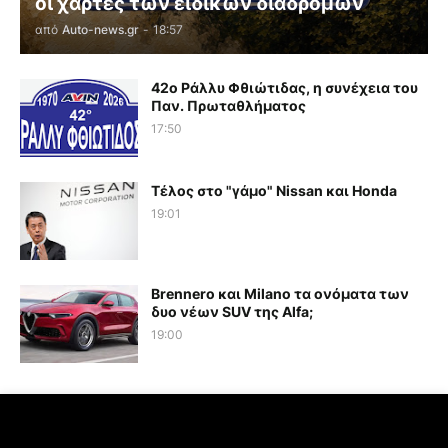
οι χάρτες των ειδικών διαδρομών
από
Auto-news.gr
-
18:57
42ο Ράλλυ Φθιώτιδας, η συνέχεια του
Παν. Πρωταθλήματος
17:50
Τέλος στο "γάμο" Nissan και Honda
19:01
Brennero και Milano τα ονόματα των
δυο νέων SUV της Alfa;
19:00