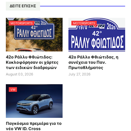
ΔΕΙΤΕ ΕΠΙΣΗΣ
MOTORSPORTS
MOTORSPORTS
42ο Ράλλυ Φθιώτιδος:
42ο Ράλλυ Φθιώτιδας, η
Κυκλοφόρησαν οι χάρτες
συνέχεια του Παν.
των ειδικών διαδρομών
Πρωταθλήματος
August 03, 2026
July 27, 2026
VW
Παγκόσμια πρεμιέρα για το
νέο VW ID. Cross