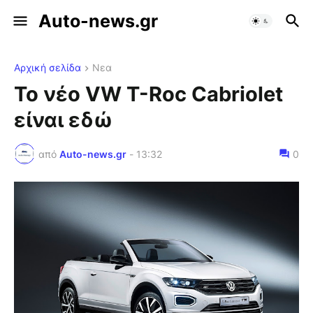
Auto-news.gr
Αρχική σελίδα
Νεα
Το νέο VW T-Roc Cabriolet
είναι εδώ
από
Auto-news.gr
-
13:32
0