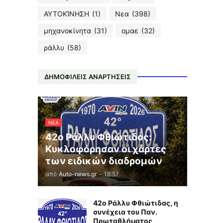
ΑΥΤΟΚΊΝΗΣΗ
(1)
Νεα
(398)
μηχανοκίνητα
(31)
ομαε
(32)
ράλλυ
(58)
ΔΗΜΟΦΙΛΕΙΣ ΑΝΑΡΤΗΣΕΙΣ
ΝΕΑ
42ο Ράλλυ Φθιώτιδος:
Κυκλοφόρησαν οι χάρτες
των ειδικών διαδρομών
από
Auto-news.gr
-
18:57
42ο Ράλλυ Φθιώτιδας, η
συνέχεια του Παν.
Πρωταθλήματος