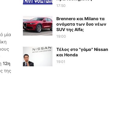
17:50
Brennero και Milano τα
ονόματα των δυο νέων
SUV της Alfa;
ό μία
19:00
νίκη
ρους
Τέλος στο "γάμο" Nissan
και Honda
ς
19:01
τη
12η
ς της