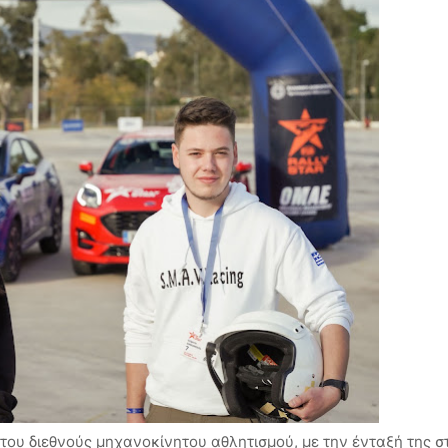
του διεθνούς μηχανοκίνητου αθλητισμού, με την ένταξή της σ