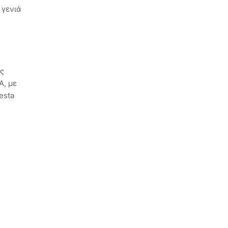
 γενιά
ις
A, με
esta