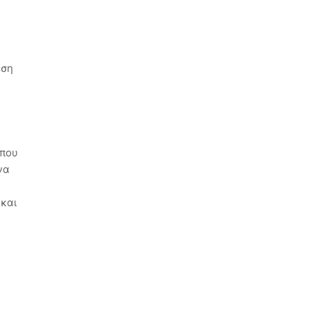
έση
 που
να
 και