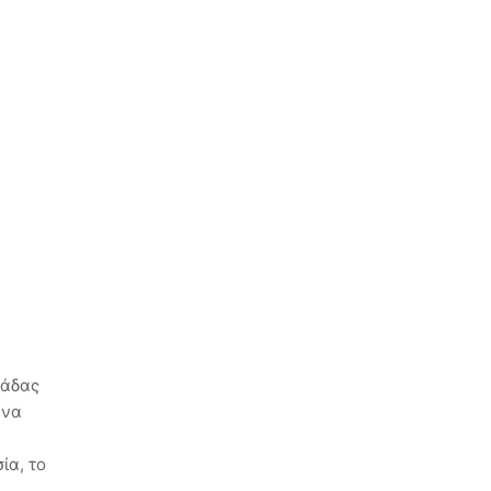
λάδας
 να
ία, το