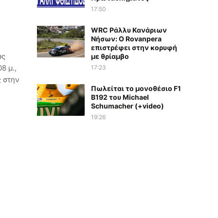
17:50
WRC Ράλλυ Κανάριων
Νήσων: O Rovanpera
επιστρέφει στην κορυφή
ως
με θρίαμβο
8 μ.,
17:23
ς στην
Πωλείται το μονοθέσιο F1
B192 του Michael
Schumacher (+video)
19:26