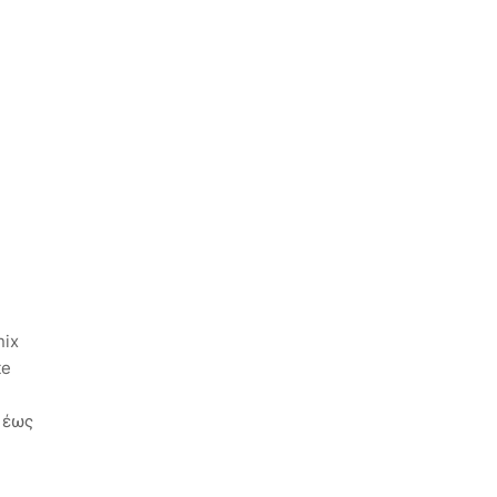
nix
te
 έως