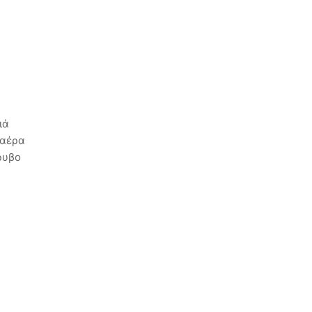
ιά
 αέρα
ρυβο