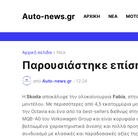
Auto-news.gr
ΑΡΧΙΚΗ
ΝΕΑ
MOT
Αρχική σελίδα
Νεα
Παρουσιάστηκε επίση
από
Auto-news.gr
-
12:24
Η
Skoda
αποκάλυψε την ολοκαίνουργια
Fabia
, στη
μοντέλου. Με περισσότερες από 4,5 εκατομμύρια μο
την Octavia και ένα από τα best-sellers διεθνώς σ
MQB-A0 του Volkswagen Group και είναι κορυφαία σ
βελτιωμένα χαρακτηριστικά άνεσης και πολλά προ
συνδυασμό με κλασικές και παραδοσιακές αξίες της