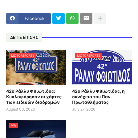
Facebook
ΔΕΙΤΕ ΕΠΙΣΗΣ
MOTORSPORTS
MOTORSPORTS
42ο Ράλλυ Φθιώτιδος:
42ο Ράλλυ Φθιώτιδας, η
Κυκλοφόρησαν οι χάρτες
συνέχεια του Παν.
των ειδικών διαδρομών
Πρωταθλήματος
August 03, 2026
July 27, 2026
VW