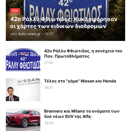
ΝΕΑ
42ο Ράλλυ Φθιώτιδος: Κυκλοφόρησαν
οι χάρτες των ειδικών διαδρομών
από
Auto-news.gr
-
18:57
42ο Ράλλυ Φθιώτιδας, η συνέχεια του
Παν. Πρωταθλήματος
17:50
Τέλος στο "γάμο" Nissan και Honda
19:01
Brennero και Milano τα ονόματα των
δυο νέων SUV της Alfa;
19:00