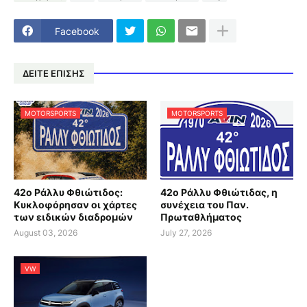
Facebook
ΔΕΙΤΕ ΕΠΙΣΗΣ
MOTORSPORTS
MOTORSPORTS
42ο Ράλλυ Φθιώτιδος:
42ο Ράλλυ Φθιώτιδας, η
Κυκλοφόρησαν οι χάρτες
συνέχεια του Παν.
των ειδικών διαδρομών
Πρωταθλήματος
August 03, 2026
July 27, 2026
VW