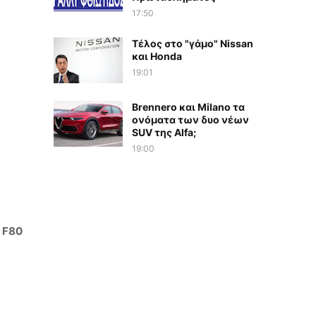
17:50
Τέλος στο "γάμο" Nissan
και Honda
19:01
Brennero και Milano τα
ονόματα των δυο νέων
SUV της Alfa;
19:00
ν
F80