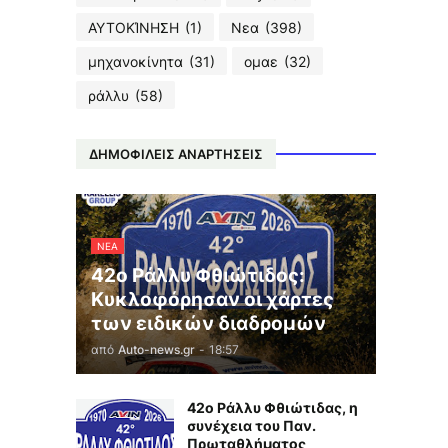
ΑΥΤΟΚΊΝΗΣΗ
(1)
Νεα
(398)
μηχανοκίνητα
(31)
ομαε
(32)
ράλλυ
(58)
ΔΗΜΟΦΙΛΕΙΣ ΑΝΑΡΤΗΣΕΙΣ
ΝΕΑ
42ο Ράλλυ Φθιώτιδος:
Κυκλοφόρησαν οι χάρτες
των ειδικών διαδρομών
από
Auto-news.gr
-
18:57
42ο Ράλλυ Φθιώτιδας, η
συνέχεια του Παν.
Πρωταθλήματος