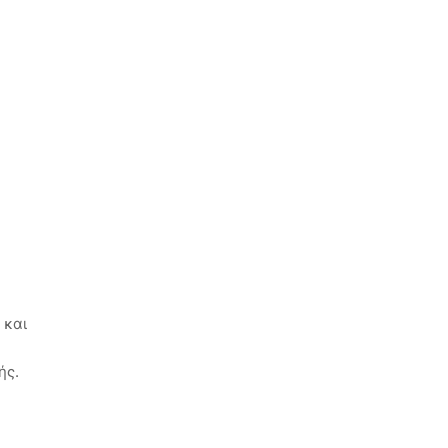
 και
ής.