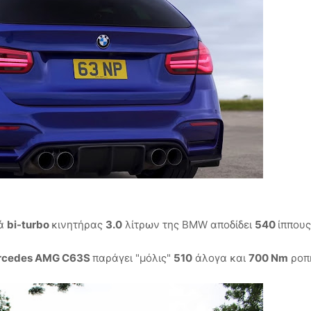
ρά
bi-turbo
κινητήρας
3.0
λίτρων της BMW αποδίδει
540
ίππους
rcedes AMG C63S
παράγει "μόλις"
510
άλογα και
700 Nm
ροπ