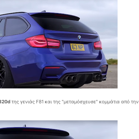
320d
της γενιάς F81
και της "μεταμόσχευσε" κομμάτια από τη