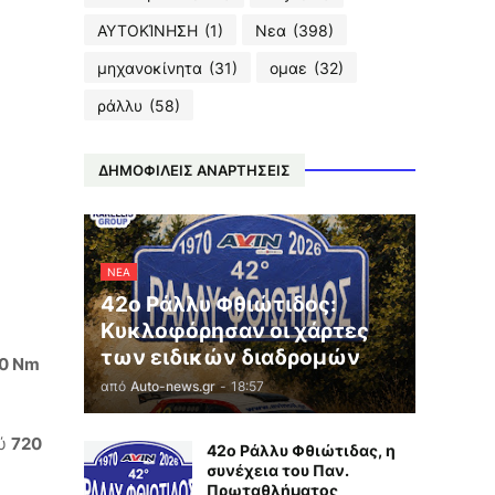
ΑΥΤΟΚΊΝΗΣΗ
(1)
Νεα
(398)
μηχανοκίνητα
(31)
ομαε
(32)
ράλλυ
(58)
ΔΗΜΟΦΙΛΕΙΣ ΑΝΑΡΤΗΣΕΙΣ
ΝΕΑ
42ο Ράλλυ Φθιώτιδος:
Κυκλοφόρησαν οι χάρτες
των ειδικών διαδρομών
0 Nm
από
Auto-news.gr
-
18:57
χύ
720
42ο Ράλλυ Φθιώτιδας, η
συνέχεια του Παν.
Πρωταθλήματος