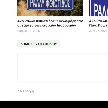
42ο Ράλλυ Φθιώτιδος: Κυκλοφόρησαν
42ο Ράλλυ 
οι χάρτες των ειδικών διαδρομών
Παν. Πρωτ
August 03, 2026
July 27, 2026
ΔΗΜΟΣΊΕΥΣΗ ΣΧΟΛΊΟΥ
Νεότερη