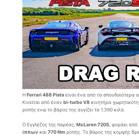
Η
Ferrari 488 Pista
είναι ένα από τα σπουδαιότερα 
Κινείται από έναν
bi-turbo V8
κινητήρα χωρητικότητ
ροπής ενώ το βάρος της αγγίζει τα 1.390 κιλά.
Ο Εγγλέζος της παρέας,
McLaren 720S
, φοράει από
ίππων
και
770 Nm
ροπής. Το βάρος της κομψής Βρε