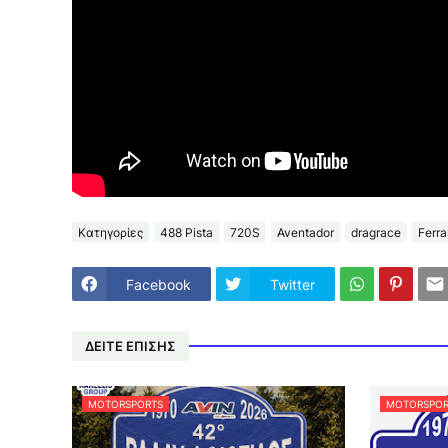
Κατηγορίες
488 Pista
720S
Aventador
dragrace
Ferra
Facebook
Twitter
ΔΕΙΤΕ ΕΠΙΣΗΣ
MOTORSPORTS
MOTORSPOR