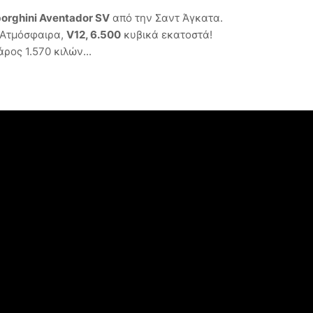
orghini Aventador SV
από την Σαντ Άγκατα.
 Ατμόσφαιρα,
V12, 6.500
κυβικά εκατοστά!
ρος 1.570 κιλών...