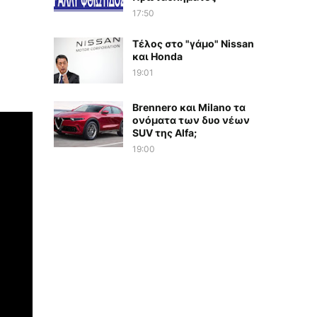
17:50
Τέλος στο "γάμο" Nissan
και Honda
19:01
Brennero και Milano τα
ονόματα των δυο νέων
SUV της Alfa;
19:00