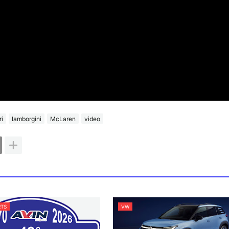
ri
lamborgini
McLaren
video
TS
VW