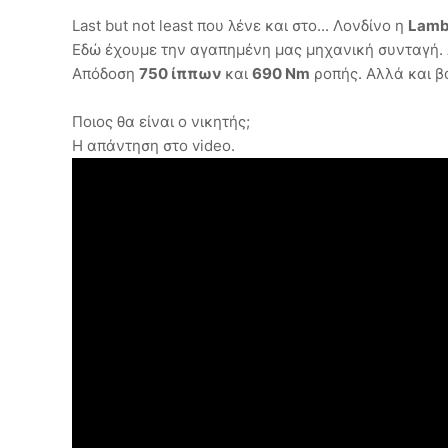
Last but not least που λένε και στο... Λονδίνο η
Lamb
Εδώ έχουμε την αγαπημένη μας μηχανική συνταγή.
Απόδοση
750 ίππων
και
690 Nm
ροπής. Αλλά και βά
Ποιος θα είναι ο νικητής;
Η απάντηση στο video.