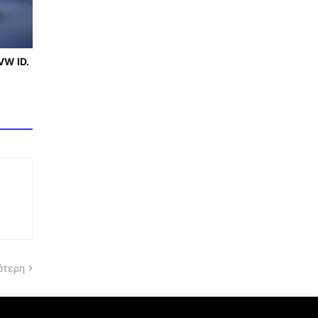
VW ID.
ότερη