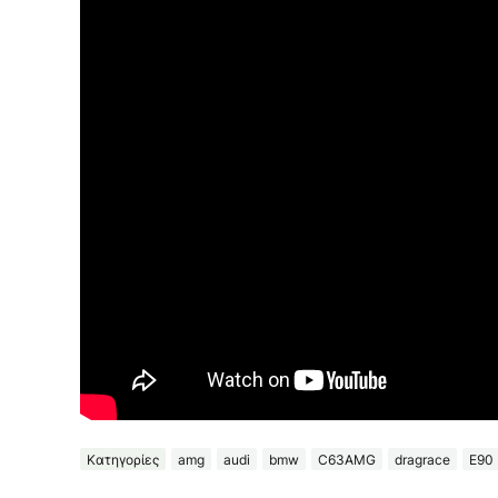
Κατηγορίες
amg
audi
bmw
C63AMG
dragrace
E90