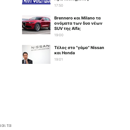
17:50
Brennero και Milano τα
ονόματα των δυο νέων
SUV της Alfa;
19:00
Τέλος στο "γάμο" Nissan
και Honda
19:01
και τα