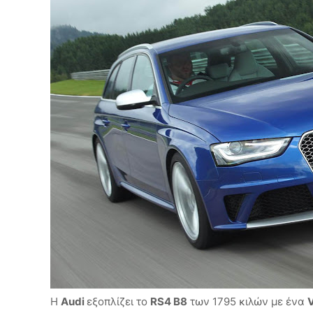
Η
Audi
εξοπλίζει το
RS4 B8
των 1795 κιλών με ένα