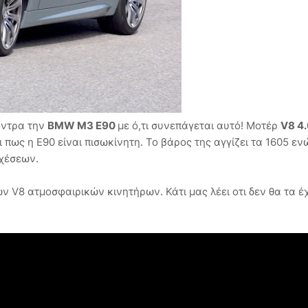
όντρα την
BMW M3 E90
με ό,τι συνεπάγεται αυτό! Μοτέρ
V8 4.
 πως η E90 είναι πισωκίνητη. Το βάρος της αγγίζει τα 1605 εν
σχέσεων.
ών V8 ατμοσφαιρικών κινητήρων. Κάτι μας λέει οτι δεν θα τα 