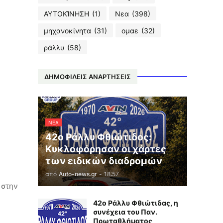
ΑΥΤΟΚΊΝΗΣΗ
(1)
Νεα
(398)
μηχανοκίνητα
(31)
ομαε
(32)
ράλλυ
(58)
ΔΗΜΟΦΙΛΕΙΣ ΑΝΑΡΤΗΣΕΙΣ
ΝΕΑ
42ο Ράλλυ Φθιώτιδος:
Κυκλοφόρησαν οι χάρτες
των ειδικών διαδρομών
από
Auto-news.gr
-
18:57
 στην
42ο Ράλλυ Φθιώτιδας, η
συνέχεια του Παν.
Πρωταθλήματος