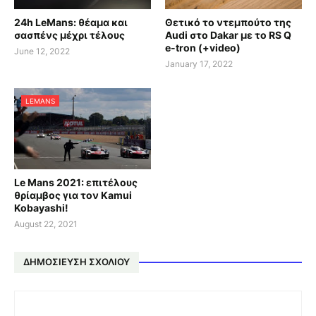
24h LeMans: θέαμα και
Θετικό το ντεμπούτο της
σασπένς μέχρι τέλους
Audi στο Dakar με το RS Q
e-tron (+video)
June 12, 2022
January 17, 2022
LEMANS
Le Mans 2021: επιτέλους
θρίαμβος για τον Kamui
Kobayashi!
August 22, 2021
ΔΗΜΟΣΊΕΥΣΗ ΣΧΟΛΊΟΥ