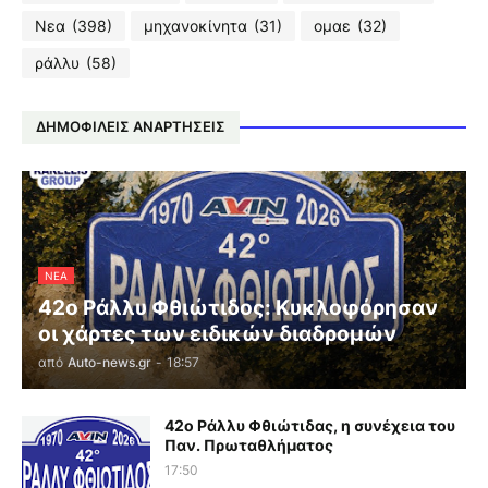
Νεα
(398)
μηχανοκίνητα
(31)
ομαε
(32)
ράλλυ
(58)
ΔΗΜΟΦΙΛΕΙΣ ΑΝΑΡΤΗΣΕΙΣ
ΝΕΑ
42ο Ράλλυ Φθιώτιδος: Κυκλοφόρησαν
οι χάρτες των ειδικών διαδρομών
από
Auto-news.gr
-
18:57
42ο Ράλλυ Φθιώτιδας, η συνέχεια του
Παν. Πρωταθλήματος
17:50