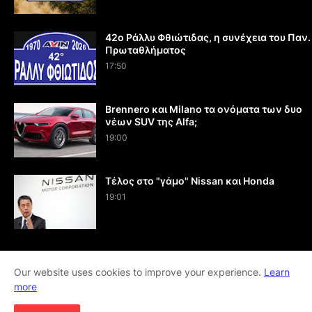
42ο Ράλλυ Φθιώτιδας, η συνέχεια του Παν.
Πρωταθλήματος
17:50
Brennero και Milano τα ονόματα των δυο
νέων SUV της Alfa;
19:00
Τέλος στο "γάμο" Nissan και Honda
19:01
Πολιτική Απορρήτου & Όροι Χρήσης
Our website uses cookies to improve your experience.
Learn
more