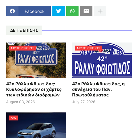
Facebook
ΔΕΙΤΕ ΕΠΙΣΗΣ
MOTORSPORTS
MOTORSPORTS
42ο Ράλλυ Φθιώτιδος:
42ο Ράλλυ Φθιώτιδας, η
Κυκλοφόρησαν οι χάρτες
συνέχεια του Παν.
των ειδικών διαδρομών
Πρωταθλήματος
August 03, 2026
July 27, 2026
VW