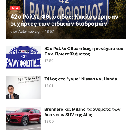
ΝΕΑ
42ο Ράλλυ Φθιώτιδος: Κυκλοφόρησαν
οι χάρτες των ειδικών διαδρομών
από
Auto-news.gr
-
18:57
42ο Ράλλυ Φθιώτιδας, η συνέχεια του
Παν. Πρωταθλήματος
17:50
Τέλος στο "γάμο" Nissan και Honda
19:01
Brennero και Milano τα ονόματα των
δυο νέων SUV της Alfa;
19:00