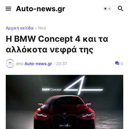
Auto-news.gr
Αρχική σελίδα
Νεα
Η BMW Concept 4 και τα
αλλόκοτα νεφρά της
από
Auto-news.gr
-
23:37
0