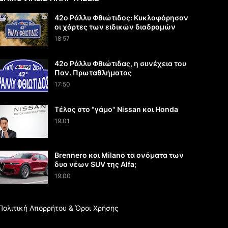
42ο Ράλλυ Φθιώτιδος: Κυκλοφόρησαν
οι χάρτες των ειδικών διαδρομών
18:57
42ο Ράλλυ Φθιώτιδας, η συνέχεια του
Παν. Πρωταθλήματος
17:50
Τέλος στο "γάμο" Nissan και Honda
19:01
Brennero και Milano τα ονόματα των
δυο νέων SUV της Alfa;
19:00
Πολιτική Απορρήτου & Όροι Χρήσης