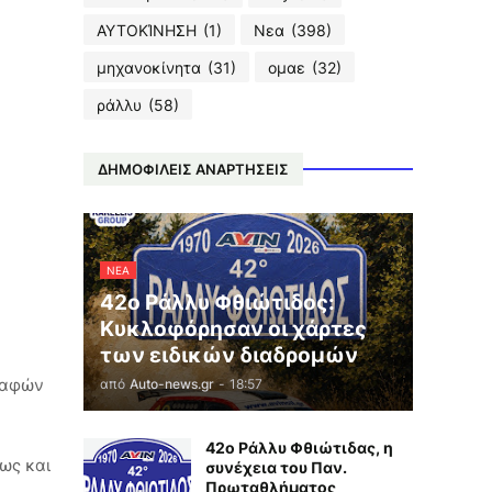
ΑΥΤΟΚΊΝΗΣΗ
(1)
Νεα
(398)
μηχανοκίνητα
(31)
ομαε
(32)
ράλλυ
(58)
ΔΗΜΟΦΙΛΕΙΣ ΑΝΑΡΤΗΣΕΙΣ
ΝΕΑ
42ο Ράλλυ Φθιώτιδος:
Κυκλοφόρησαν οι χάρτες
των ειδικών διαδρομών
ραφών
από
Auto-news.gr
-
18:57
42ο Ράλλυ Φθιώτιδας, η
ως και
συνέχεια του Παν.
Πρωταθλήματος