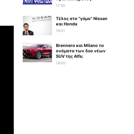
17:50
Τέλος στο "γάμο" Nissan
και Honda
19:01
Brennero και Milano τα
ονόματα των δυο νέων
SUV της Alfa;
19:00