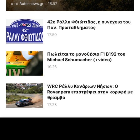
από
Auto-news.gr
-
18:57
42ο Ράλλυ Φθιώτιδας, η συνέχεια του
Παν. Πρωταθλήματος
17:50
Πωλείται το μονοθέσιο F1 B192 του
Michael Schumacher (+video)
19:26
WRC Ράλλυ Κανάριων Νήσων: O
Rovanpera επιστρέφει στην κορυφή με
θρίαμβο
17:23