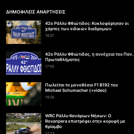
ΔΗΜΟΦΙΛΕΙΣ ΑΝΑΡΤΗΣΕΙΣ
42ο Ράλλυ Φθιώτιδος: Κυκλοφόρησαν οι
χάρτες των ειδικών διαδρομών
18:57
42ο Ράλλυ Φθιώτιδας, η συνέχεια του Παν.
Πρωταθλήματος
17:50
Πωλείται το μονοθέσιο F1 B192 του
Michael Schumacher (+video)
19:26
WRC Ράλλυ Κανάριων Νήσων: O
Rovanpera επιστρέφει στην κορυφή με
θρίαμβο
17:23