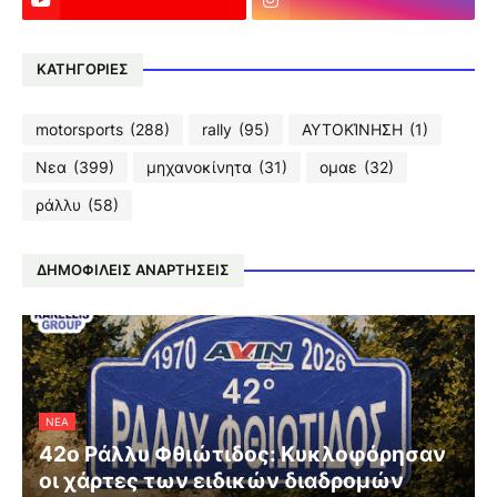
ΚΑΤΗΓΟΡΙΕΣ
motorsports
(288)
rally
(95)
ΑΥΤΟΚΊΝΗΣΗ
(1)
Νεα
(399)
μηχανοκίνητα
(31)
ομαε
(32)
ράλλυ
(58)
ΔΗΜΟΦΙΛΕΙΣ ΑΝΑΡΤΗΣΕΙΣ
ΝΕΑ
42ο Ράλλυ Φθιώτιδος: Κυκλοφόρησαν
οι χάρτες των ειδικών διαδρομών