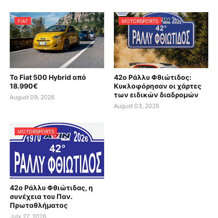
FIAT
MOTORSPORTS
Το Fiat 500 Hybrid από
42ο Ράλλυ Φθιώτιδος:
18.990€
Κυκλοφόρησαν οι χάρτες
των ειδικών διαδρομών
August 09, 2026
August 03, 2026
MOTORSPORTS
42ο Ράλλυ Φθιώτιδας, η
συνέχεια του Παν.
Πρωταθλήματος
July 27, 2026