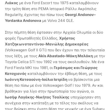
Λιάκος
με ένα Ford Escort του 1975 καταλαμβάνουν
την τρίτη θέση στο PEMA Ιστορικό Ράλλυ Ακρόπολις
Regularity, έχοντας πιο πίσω τους
Georgi Andonov–
Yordanka Andonova
με Volvo 244 GLE.
Στην πέμπτη θέση έφτασαν στην Αρχαία Ολυμπία οι δύο
φορές Πρωταθλητές Ελλάδος,
Χρήστος
Χατζηκωνσταντίνου-Μανώλης Δημακαρέας
(Volkswagen Golf II GTi) που δεν έχουν πει την τελευταία
τους λέξη, με τους
Akis Abastado-Μάκη Μαλάκη
με την
Toyota Celica STi του 1992 να τους ακολουθούν. Με ένα
Ford Fiesta MKI του 1981, οι
Γεράσιμος και Γεώργιος
Κατοχιανός
καταλαμβάνουν την έβδομη θέση, με τους
Ιωάννη Κατσαούνη-Ιούλιο Ιατρίδη
να βρίσκονται μια
θέση πιο πίσω με ένα Volkswagen Golf I του 1979. Αν και
βρέθηκαν για λίγο στην πρωτοπορία του αγώνα, οι
Ιωσήφ Λαγάκης-Νικήτας Τσαλίκης
υποχώρησαν στη
συνέχεια στην κατάταξη με το τέλος του σκέλους να
τους βρίσκει στην ένατη θέση της γενικής με ένα Subaru