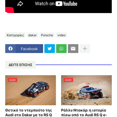
Κατηγορίες
dakar
Porsche
video
Facebook
ΔΕΙΤΕ ΕΠΙΣΗΣ
AUDI
AUDI
Θετικό το ντεμπούτο της
Ράλλυ Ντακάρ: η ιστορία
Audi στο Dakar με το RS Q
πίσω από το Audi RS Q e-