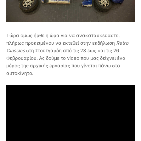
Τώρα όμως ήρθε η ώρα για να ανακατασκευαστεί
πλήρως προκειμένου να εκτεθεί στην εκδήλωση
Retro
Classics
στη Στουτγάρδη από τις 23 έως και τις 26
Φεβρουαρίου. Ας δούμε το video που μας δείχνει ένα
μέρος της αρχικής εργασίας που γίνεται πάνω στο
αυτοκίνητο.