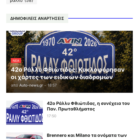
ράλλυ
(58)
ΔΗΜΟΦΙΛΕΙΣ ΑΝΑΡΤΗΣΕΙΣ
ΝΕΑ
42ο Ράλλυ Φθιώτιδος: Κυκλοφόρησαν
οι χάρτες των ειδικών διαδρομών
από
Auto-news.gr
-
18:57
42ο Ράλλυ Φθιώτιδας, η συνέχεια του
Παν. Πρωταθλήματος
17:50
Brennero και Milano τα ονόματα των