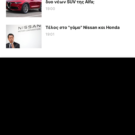
δυο νέων SUV της Alfa;
19:00
Τέλος στο "γάμο" Nissan και Honda
19:01