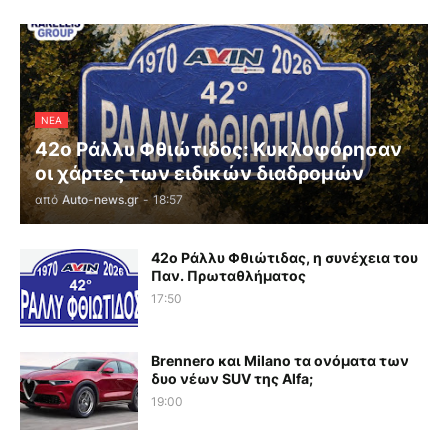
ΝΕΑ
42ο Ράλλυ Φθιώτιδος: Κυκλοφόρησαν
οι χάρτες των ειδικών διαδρομών
από
Auto-news.gr
-
18:57
42ο Ράλλυ Φθιώτιδας, η συνέχεια του
Παν. Πρωταθλήματος
17:50
Brennero και Milano τα ονόματα των
δυο νέων SUV της Alfa;
19:00