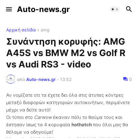
Auto-news.gr
Αρχική σελίδα
amg
Συνάντηση κορυφής: AMG
A45S vs BMW M2 vs Golf R
vs Audi RS3 - video
από
Auto-news.gr
-
13:52
0
Αν νομίζατε οτι τα έχετε δει όλα στις άτυπες κόντρες
μεταξύ διαφορών κατηγοριών αυτοκινήτων, περιμένετε
μέχρι να δείτε αυτό!
Οι τύποι στο
Carwow
έκαναν πάλι το θαύμα τους και
έστησαν ίσως τα 4 κορυφαία
hothatch
που όλοι μας θα
θέλαμε να οδηγούμε!