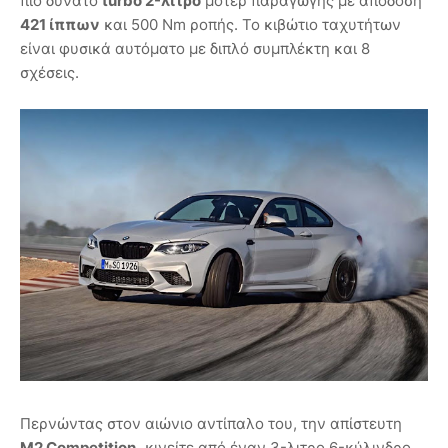
πιο δυνατό
turbo 2-λιτρο
μοτέρ παραγωγής με απόδοση
421 ίππων
και 500 Nm ροπής. Το κιβώτιο ταχυτήτων
είναι φυσικά αυτόματο με διπλό συμπλέκτη και 8
σχέσεις.
Περνώντας στον αιώνιο αντίπαλο του, την απίστευτη
Μ2 Competition,
κινείτε από έναν 3-λιτρο 6-κύλινδρο