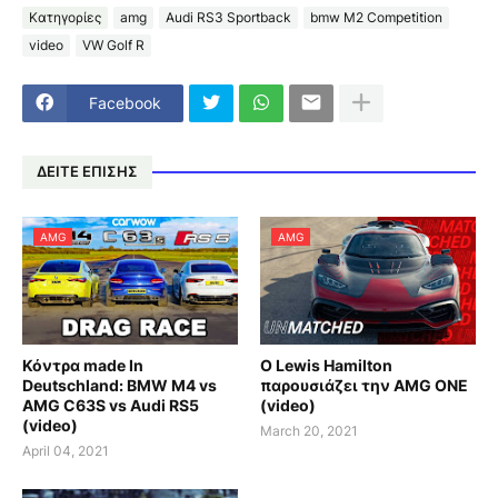
Κατηγορίες
amg
Audi RS3 Sportback
bmw M2 Competition
video
VW Golf R
Facebook
ΔΕΙΤΕ ΕΠΙΣΗΣ
AMG
AMG
Κόντρα made In
Ο Lewis Hamilton
Deutschland: BMW M4 vs
παρουσιάζει την AMG ONE
AMG C63S vs Audi RS5
(video)
(video)
March 20, 2021
April 04, 2021