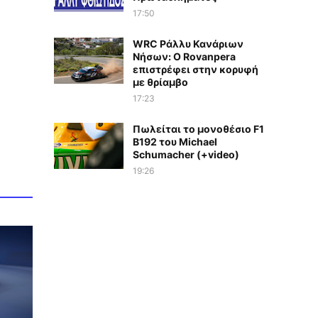
17:50
WRC Ράλλυ Κανάριων
Νήσων: O Rovanpera
επιστρέφει στην κορυφή
με θρίαμβο
17:23
Πωλείται το μονοθέσιο F1
B192 του Michael
Schumacher (+video)
19:26