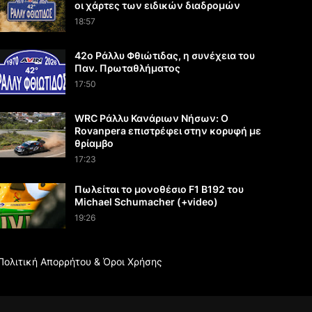
οι χάρτες των ειδικών διαδρομών
18:57
42ο Ράλλυ Φθιώτιδας, η συνέχεια του
Παν. Πρωταθλήματος
17:50
WRC Ράλλυ Κανάριων Νήσων: O
Rovanpera επιστρέφει στην κορυφή με
θρίαμβο
17:23
Πωλείται το μονοθέσιο F1 B192 του
Michael Schumacher (+video)
19:26
Πολιτική Απορρήτου & Όροι Χρήσης