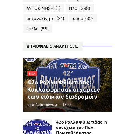
ΑΥΤΟΚΊΝΗΣΗ
(1)
Νεα
(398)
μηχανοκίνητα
(31)
ομαε
(32)
ράλλυ
(58)
ΔΗΜΟΦΙΛΕΙΣ ΑΝΑΡΤΗΣΕΙΣ
ΝΕΑ
42ο Ράλλυ Φθιώτιδος:
Κυκλοφόρησαν οι χάρτες
των ειδικών διαδρομών
από
Auto-news.gr
-
18:57
42ο Ράλλυ Φθιώτιδας, η
συνέχεια του Παν.
Πρωταθλήματος