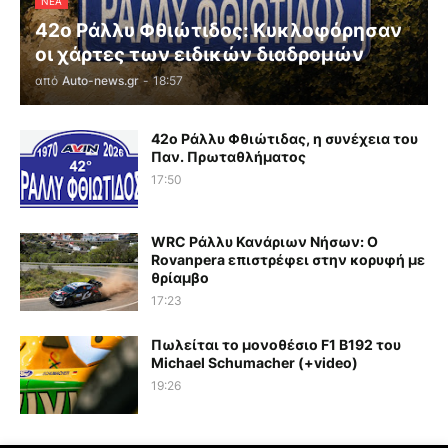
ΝΕΑ
42ο Ράλλυ Φθιώτιδος: Κυκλοφόρησαν
οι χάρτες των ειδικών διαδρομών
από
Auto-news.gr
-
18:57
42ο Ράλλυ Φθιώτιδας, η συνέχεια του
Παν. Πρωταθλήματος
17:50
WRC Ράλλυ Κανάριων Νήσων: O
Rovanpera επιστρέφει στην κορυφή με
θρίαμβο
17:23
Πωλείται το μονοθέσιο F1 B192 του
Michael Schumacher (+video)
19:26