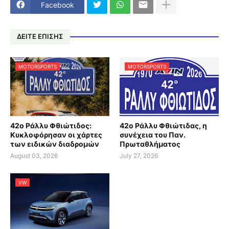
Facebook
ΔΕΙΤΕ ΕΠΙΣΗΣ
MOTORSPORTS
MOTORSPORTS
42ο Ράλλυ Φθιώτιδος:
42ο Ράλλυ Φθιώτιδας, η
Κυκλοφόρησαν οι χάρτες
συνέχεια του Παν.
των ειδικών διαδρομών
Πρωταθλήματος
August 03, 2026
July 27, 2026
VW