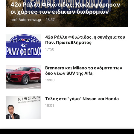
42ο Ράλλυ Φθιώτιδος: Κυκλοφόρησαν
οι χάρτες των ειδικών διαδρομών
από
Auto-news.gr
-
18:57
42ο Ράλλυ Φθιώτιδας, η συνέχεια του
Παν. Πρωταθλήματος
17:50
Brennero και Milano τα ονόματα των
δυο νέων SUV της Alfa;
19:00
Τέλος στο "γάμο" Nissan και Honda
19:01