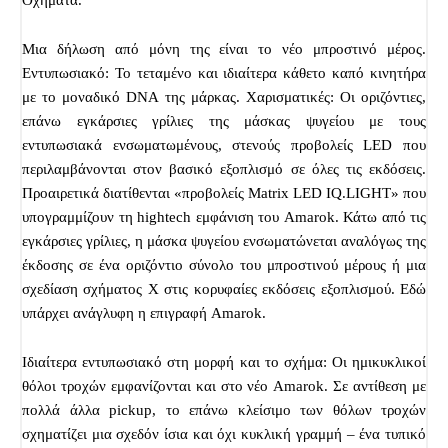
Οχήματα.
Μια δήλωση από μόνη της είναι το νέο μπροστινό μέρος.
Εντυπωσιακό: Το τεταμένο και ιδιαίτερα κάθετο καπό κινητήρα
με το μοναδικό DNA της μάρκας. Χαρισματικές: Οι οριζόντιες,
επάνω εγκάρσιες γρίλιες της μάσκας ψυγείου με τους
εντυπωσιακά ενσωματωμένους, στενούς προβολείς LED που
περιλαμβάνονται στον βασικό εξοπλισμό σε όλες τις εκδόσεις.
Προαιρετικά διατίθενται «προβολείς Matrix LED IQ.LIGHT» που
υπογραμμίζουν τη hightech εμφάνιση του Amarok. Κάτω από τις
εγκάρσιες γρίλιες, η μάσκα ψυγείου ενσωματώνεται αναλόγως της
έκδοσης σε ένα οριζόντιο σύνολο του μπροστινού μέρους ή μια
σχεδίαση σχήματος Χ στις κορυφαίες εκδόσεις εξοπλισμού. Εδώ
υπάρχει ανάγλυφη η επιγραφή Amarok.
Ιδιαίτερα εντυπωσιακό στη μορφή και το σχήμα: Οι ημικυκλικοί
θόλοι τροχών εμφανίζονται και στο νέο
Amarok
. Σε αντίθεση με
πολλά άλλα pickup, το επάνω κλείσιμο των θόλων τροχών
σχηματίζει μια σχεδόν ίσια και όχι κυκλική γραμμή – ένα τυπικό