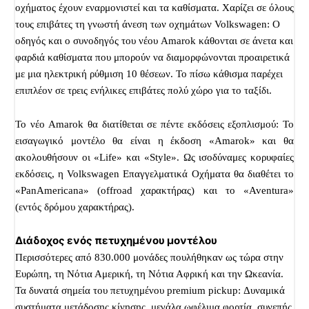
οχήματος έχουν εναρμονιστεί και τα καθίσματα. Χαρίζει σε όλους
τους επιβάτες τη γνωστή άνεση των οχημάτων Volkswagen: Ο
οδηγός και ο
συνοδηγός του νέου Amarok κάθονται σε άνετα και
φαρδιά καθίσματα που μπορούν να διαμορφώνονται προαιρετικά
με μια ηλεκτρική ρύθμιση 10 θέσεων. Το πίσω κάθισμα παρέχει
επιπλέον σε τρεις ενήλικες επιβάτες πολύ χώρο για το ταξίδι.
Το νέο Amarok θα διατίθεται σε πέντε εκδόσεις εξοπλισμού: Το
εισαγωγικό μοντέλο θα είναι η έκδοση «Amarok» και θα
ακολουθήσουν οι «Life» και «Style». Ως ισοδύναμες κορυφαίες
εκδόσεις, η Volkswagen Επαγγελματικά Οχήματα θα διαθέτει το
«PanAmericana» (offroad χαρακτήρας) και το «Aventura»
(εντός δρόμου χαρακτήρας).
Διάδοχος ενός πετυχημένου μοντέλου
Περισσότερες από 830.000 μονάδες πουλήθηκαν ως τώρα στην
Ευρώπη, τη Νότια Αμερική, τη Νότια Αφρική και την Ωκεανία.
Τα δυνατά σημεία του πετυχημένου premium pickup: Δυναμικά
συστήματα μετάδοσης κίνησης, μεγάλα ωφέλιμα φορτία, συνεπής